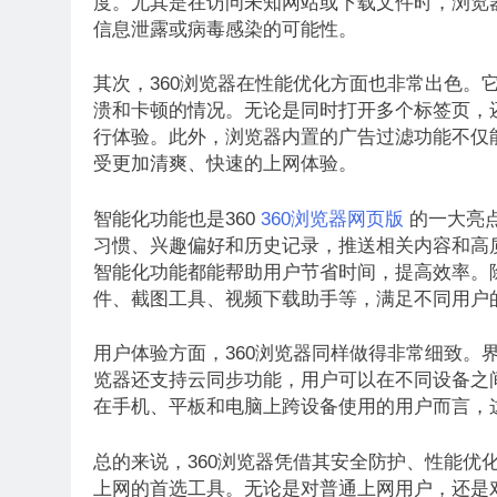
度。尤其是在访问未知网站或下载文件时，浏览
信息泄露或病毒感染的可能性。
其次，360浏览器在性能优化方面也非常出色。
溃和卡顿的情况。无论是同时打开多个标签页，
行体验。此外，浏览器内置的广告过滤功能不仅
受更加清爽、快速的上网体验。
智能化功能也是360
360浏览器网页版
的一大亮
习惯、兴趣偏好和历史记录，推送相关内容和高
智能化功能都能帮助用户节省时间，提高效率。
件、截图工具、视频下载助手等，满足不同用户
用户体验方面，360浏览器同样做得非常细致。
览器还支持云同步功能，用户可以在不同设备之
在手机、平板和电脑上跨设备使用的用户而言，
总的来说，360浏览器凭借其安全防护、性能优
上网的首选工具。无论是对普通上网用户，还是对