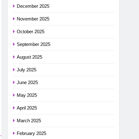
December 2025
November 2025
October 2025
September 2025
August 2025
July 2025
June 2025
May 2025
April 2025
March 2025
February 2025