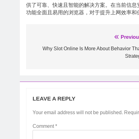
供了可靠、快速且智能的解决方案。在当前信息
功能全面且易用的浏览器，对于提升上网效率和
Post
Previou
navigation
Why Slot Online Is More About Behavior Th
Strate
LEAVE A REPLY
Your email address will not be published.
Requir
Comment
*