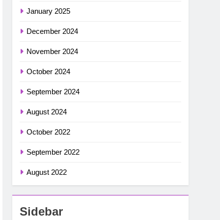
January 2025
December 2024
November 2024
October 2024
September 2024
August 2024
October 2022
September 2022
August 2022
Sidebar