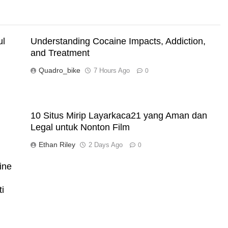
ul
Understanding Cocaine Impacts, Addiction,
and Treatment
Quadro_bike
7 Hours Ago
0
10 Situs Mirip Layarkaca21 yang Aman dan
Legal untuk Nonton Film
Ethan Riley
2 Days Ago
0
ine
ti