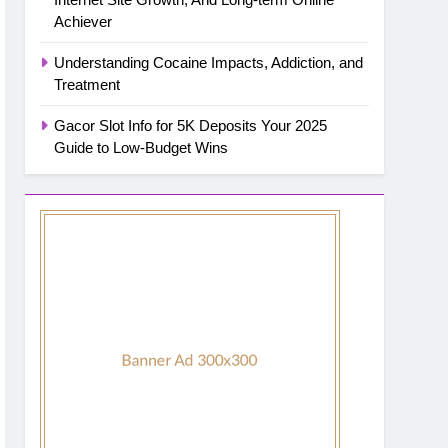
Achiever
Understanding Cocaine Impacts, Addiction, and
Treatment
Gacor Slot Info for 5K Deposits Your 2025
Guide to Low-Budget Wins