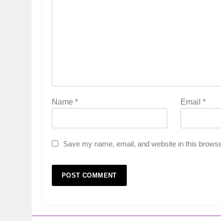
Name
*
Email
*
Save my name, email, and website in this browse