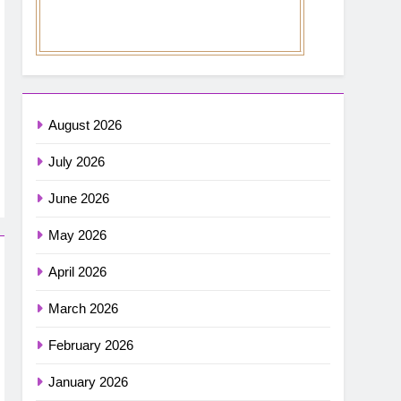
August 2026
July 2026
June 2026
May 2026
April 2026
March 2026
February 2026
January 2026