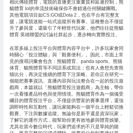
相比傳統體育，電競的直播更注重畫質和延遲控制，熊
貓體育 lol的串流技術確保你不會錯過任何關鍵團戰。
其他電競項目如CS:GO或Dota 2，也在平台有完整支
援，讓電競迷能一站式追蹤所有賽事。這種整合不僅提
升了參與度，還吸引了年輕世代玩家，他們往往從熊貓
體育 英雄聯盟的討論社群起步，逐步轉向實際投注。
在眾多線上投注平台與體育內容平台中，許多玩家會同
時關心「投注體驗」與「觀賽便利」。因此，市面上常
見的搜尋詞彙會包含：熊貓體育、panda sports、熊猫
体育、貓熊體育等不同語系或寫法；也有人會想先查熊
猫比分，再決定後續的體育下注策略。若你正在研究一
個能把賽事資訊、直播內容與玩法整合在一起的投注遊
戲商，本篇就以「熊貓體育投注遊戲商」為主軸，帶你
一次看懂產品特色與使用情境。熊貓體育作為一個備受
矚目的體育投注平台，不僅提供豐富的賽事選擇，還強
調即時性和互動性，讓玩家能夠在一個平台上輕鬆切換
觀賽、下注與數據追蹤。無論你是新手還是資深玩家，
了解它的運作方式，能幫助你更有效地參與體育娛樂。
尤其在當今數位時代，玩家們追求的不只是單純的賭