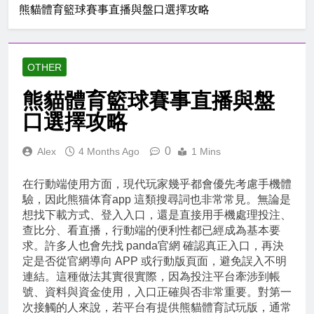
熊貓體育籃球賽事直播與盤口選擇攻略
OTHER
熊貓體育籃球賽事直播與盤
口選擇攻略
0
Alex
4 Months Ago
1 Mins
在行動端使用方面，現代玩家幾乎都會優先考慮手機體
驗，因此熊猫体育app 這類搜尋詞也非常常見。無論是
想找下載方式、登入入口，還是直接用手機處理投注、
查比分、看直播，行動端的便利性都已經成為基本要
求。許多人也會先找 panda官網 確認真正入口，再決
定是否從官網導向 APP 或行動版頁面，避免誤入不明
連結。這種做法其實很實際，因為投注平台牽涉到帳
號、資料與資金使用，入口正確與否非常重要。對第一
次接觸的人來說，若平台有提供熊貓體育試玩版，通常