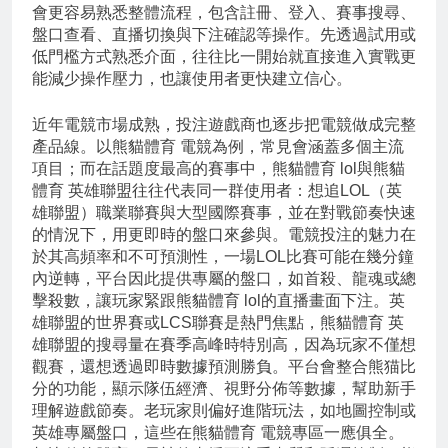
會更容易熟悉整體流程，包含註冊、登入、賽事搜尋、
盤口查看、直播切換與下注確認等操作。先透過試用或
低門檻方式熟悉介面，往往比一開始就直接進入實戰更
能減少操作壓力，也讓使用者更快建立信心。
近年電競市場成熟，投注遊戲商也逐步把電競做成完整
產品線。以熊貓體育 電競為例，常見會涵蓋多個主流
項目；而在話題度最高的賽事中，熊貓體育 lol與熊貓
體育 英雄聯盟往往代表同一群使用者：想追LOL（英
雄聯盟）職業聯賽與大型國際賽事，並在對戰節奏快速
的情況下，用更即時的盤口來參與。電競投注的魅力在
於其高頻率和不可預測性，一場LOL比賽可能在幾分鐘
內逆轉，平台因此提供專屬的盤口，如首殺、龍魂或總
擊殺數，讓玩家緊跟熊貓體育 lol的直播畫面下注。英
雄聯盟的世界賽或LCS聯賽是熱門焦點，熊貓體育 英
雄聯盟的搜尋量在賽季高峰時特別高，因為玩家不僅想
觀賽，還想透過即時數據預測勝負。平台會整合熊猫比
分的功能，顯示隊伍經濟、視野分佈等數據，幫助新手
理解遊戲節奏。老玩家則偏好進階玩法，如地圖控制或
英雄專屬盤口，這些在熊貓體育 電競專區一應俱全。