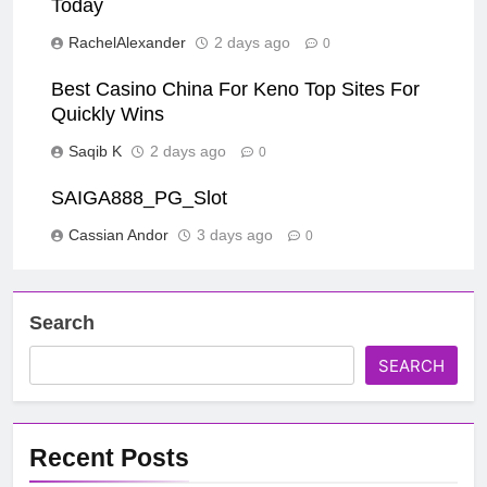
Today
RachelAlexander
2 days ago
0
Best Casino China For Keno Top Sites For
Quickly Wins
Saqib K
2 days ago
0
SAIGA888_PG_Slot
Cassian Andor
3 days ago
0
Search
SEARCH
Recent Posts