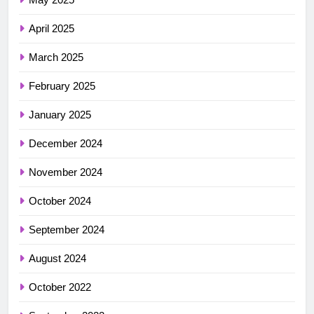
April 2025
March 2025
February 2025
January 2025
December 2024
November 2024
October 2024
September 2024
August 2024
October 2022