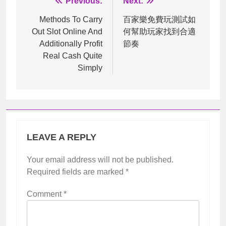
Post
Previous:
Next:
navigation
Methods To Carry
百家樂免費玩測試如
Out Slot Online And
何幫助玩家找到合適
Additionally Profit
節奏
Real Cash Quite
Simply
LEAVE A REPLY
Your email address will not be published.
Required fields are marked
*
Comment
*