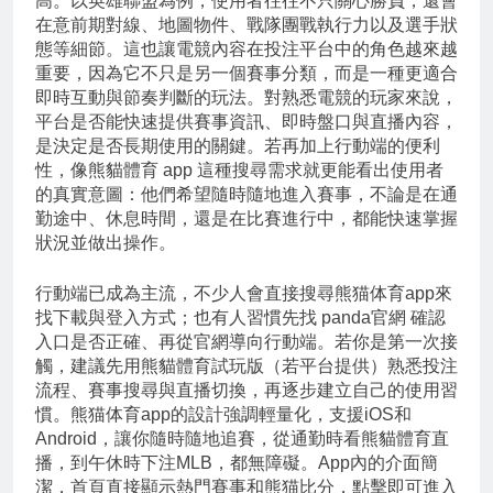
高。以英雄聯盟為例，使用者往往不只關心勝負，還會
在意前期對線、地圖物件、戰隊團戰執行力以及選手狀
態等細節。這也讓電競內容在投注平台中的角色越來越
重要，因為它不只是另一個賽事分類，而是一種更適合
即時互動與節奏判斷的玩法。對熟悉電競的玩家來說，
平台是否能快速提供賽事資訊、即時盤口與直播內容，
是決定是否長期使用的關鍵。若再加上行動端的便利
性，像熊貓體育 app 這種搜尋需求就更能看出使用者
的真實意圖：他們希望隨時隨地進入賽事，不論是在通
勤途中、休息時間，還是在比賽進行中，都能快速掌握
狀況並做出操作。
行動端已成為主流，不少人會直接搜尋熊猫体育app來
找下載與登入方式；也有人習慣先找 panda官網 確認
入口是否正確、再從官網導向行動端。若你是第一次接
觸，建議先用熊貓體育試玩版（若平台提供）熟悉投注
流程、賽事搜尋與直播切換，再逐步建立自己的使用習
慣。熊猫体育app的設計強調輕量化，支援iOS和
Android，讓你隨時隨地追賽，從通勤時看熊貓體育直
播，到午休時下注MLB，都無障礙。App內的介面簡
潔，首頁直接顯示熱門賽事和熊猫比分，點擊即可進入