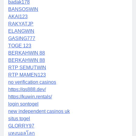
badak178
BANSOSWIN
AKAI123
RAKYATJP
ELANGWIN
GASING777
TOGE 123
BERKAHWIN 88
BERKAHWIN 88
RTP SEMUTWIN
RTP MAMEN123
no verification casinos
https://qs888.dev/
https://kuwin.rentals/
login sontogel
new independent casinos uk
situs togel
GLORRY97
แทงบอลโลก