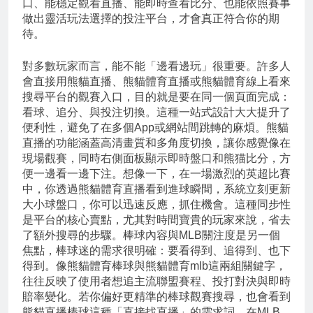
口、能穩定觀看直播、能即時查看比分、也能依照賽事
做出靈活玩法選擇的投注平台，才會真正符合你的期
待。
對多數玩家而言，能不能「邊看邊玩」很重要。許多人
會直接用熊貓直播、熊貓體育直播或熊貓體育線上看來
搜尋平台的觀賽入口，目的就是要在同一個頁面完成：
看球、追分、與投注切換。這種一站式設計大大提升了
便利性，避免了在多個App或網站間跳轉的麻煩。熊貓
直播的功能涵蓋高清畫質和多角度切換，讓你感覺像在
現場觀賽，同時右側面板顯示即時盤口和熊猫比分，方
便一邊看一邊下注。想像一下，在一場激烈的英超比賽
中，你透過熊貓體育直播看到進球瞬間，系統立刻更新
大小球盤口，你可以迅速反應，抓住機會。這種同步性
是平台的核心賣點，尤其對時間寶貴的玩家來說，省去
了額外搜尋的步驟。棒球內容與MLB關注度是另一個
焦點，棒球迷的需求很明確：要看得到、追得到、也下
得到。像熊貓體育棒球與熊貓體育mlb這兩組關鍵字，
往往反映了使用者想追主流聯盟賽程、投打對決與即時
賠率變化。若你偏好更精準的棒球觀賽搜尋，也會看到
熊貓直播棒球這種「直接找直播」的需求詞。在MLB