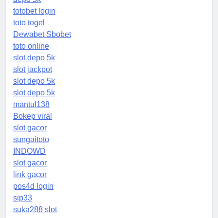
totobet login
toto togel
Dewabet Sbobet
toto online
slot depo 5k
slot jackpot
slot depo 5k
slot depo 5k
mantul138
Bokep viral
slot gacor
sungaitoto
INDOWD
slot gacor
link gacor
pos4d login
sip33
suka288 slot