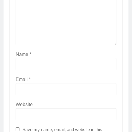
Name
*
Email
*
Website
Save my name, email, and website in this