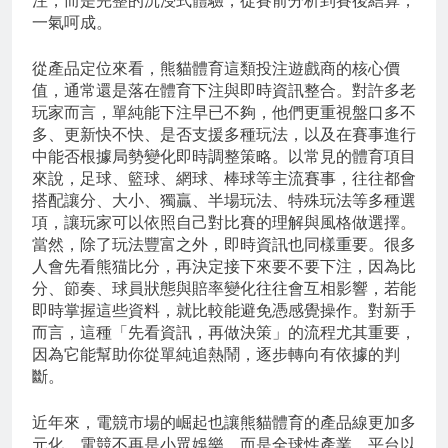
注，而是完整的沉浸式體驗，從賽前分析到賽後結算，
一氣呵成。
從產品定位來看，熊貓體育這類投注遊戲商的核心價
值，通常還是落在體育下注與即時資訊整合。對許多老
玩家而言，單純能下注早已不夠，他們更重視盤口多不
多、更新快不快、是否支援多種玩法，以及在賽事進行
中能否根據局勢變化即時調整策略。以常見的體育項目
來說，足球、籃球、網球、棒球等主流賽事，往往都會
搭配讓分、大小、獨贏、半場玩法、特殊玩法等多種選
項，讓玩家可以依照自己對比賽的理解與風格做選擇。
當然，除了玩法豐富之外，即時資訊也同樣重要。很多
人會先看熊猫比分，再決定接下來要不要下注，因為比
分、節奏、球員狀態與賠率變化往往會互相影響，若能
即時掌握這些資料，就比較能避免憑感覺操作。對新手
而言，這種「先看資訊，再做決策」的流程尤其重要，
因為它能幫助你從單純追熱鬧，逐步轉向有依據的判
斷。
近年來，電競市場的崛起也讓熊貓體育的產品線更加多
元化。電競不再是小眾娛樂，而是全球性產業，平台以