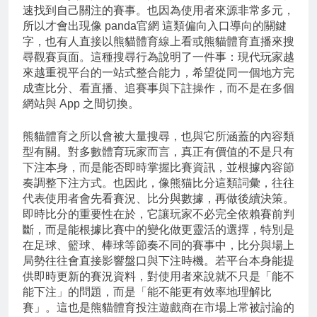
速找到自己關注的賽事。也因為使用者來源非常多元，
所以才會出現像 panda官網 這類偏向入口導向的關鍵
字，也有人直接以熊貓體育線上看或熊貓體育直播來搜
尋觀賽頁面。這種搜尋行為說明了一件事：現代玩家越
來越重視平台的一站式整合能力，希望從同一個地方完
成查比分、看直播、追賽事與下註操作，而不是在多個
網站與 App 之間切換。
熊貓體育之所以會被大量搜尋，也與它所涵蓋的內容類
型有關。對多數體育玩家而言，真正有價值的不是只有
下注本身，而是能否即時掌握比賽資訊，並根據內容節
奏調整下注方式。也因此，像熊猫比分這類詞彙，往往
代表使用者會先看賽況、比分與數據，再做後續決策。
即時比分的重要性在於，它讓玩家不必完全依賴賽前判
斷，而是能根據比賽中的變化做更靈活的選擇，特別是
在足球、籃球、棒球等節奏不同的賽事中，比分與場上
局勢往往會直接影響盤口與下注時機。若平台本身能提
供即時更新的賽況資料，對使用者來說就不只是「能不
能下注」的問題，而是「能不能更有效率地理解比
賽」。這也是熊貓體育投注遊戲商在市場上常被討論的