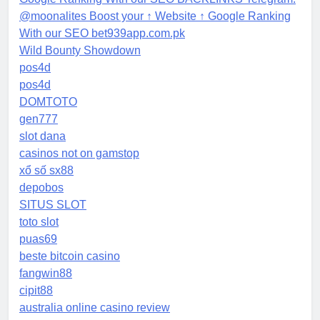
@moonalites Boost your ↑ Website ↑ Google Ranking
With our SEO bet939app.com.pk
Wild Bounty Showdown
pos4d
pos4d
DOMTOTO
gen777
slot dana
casinos not on gamstop
xổ số sx88
depobos
SITUS SLOT
toto slot
puas69
beste bitcoin casino
fangwin88
cipit88
australia online casino review