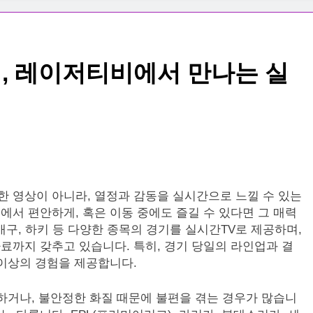
, 레이저티비에서 만나는 실
 영상이 아니라, 열정과 감동을 실시간으로 느낄 수 있는
에서 편안하게, 혹은 이동 중에도 즐길 수 있다면 그 매력
 배구, 하키 등 다양한 종목의 경기를 실시간TV로 제공하며,
까지 갖추고 있습니다. 특히, 경기 당일의 라인업과 결
이상의 경험을 제공합니다.
하거나, 불안정한 화질 때문에 불편을 겪는 경우가 많습니