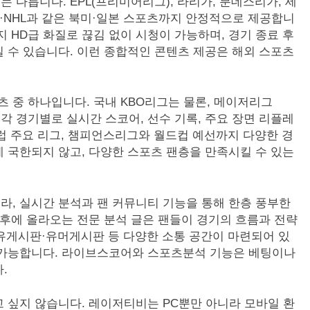
다릅니다. EPL(프리미어리그), 라리가, 분데스리가, 세
NBA·NHL과 같은 북미·일본 스포츠까지 안정적으로 제공합니
 HD급 화질로 끊김 없이 시청이 가능하며, 경기 종료 후
 수 있습니다. 이런 종합적인 콘텐츠 제공은 해외 스포츠
 중 하나입니다. 국내 KBO리그는 물론, 메이저리그
, 각 경기별로 실시간 스코어, 선수 기록, 주요 장면 리플레
유럽 주요 리그, 챔피언스리그와 월드컵 예선까지 다양한 경
 국한되지 않고, 다양한 스포츠 팬층을 만족시킬 수 있는
, 실시간 분석과 팬 커뮤니티 기능을 통해 한층 풍부한
전후에 올라오는 전문 분석 글은 팬들이 경기의 흐름과 전략
 자유게시판·유머게시판 등 다양한 소통 공간이 마련되어 있
 가능합니다. 라이브스코어와 스포츠분석 기능은 베팅이나
.
 싶지 않습니다. 레이저티비는 PC뿐만 아니라 모바일 환