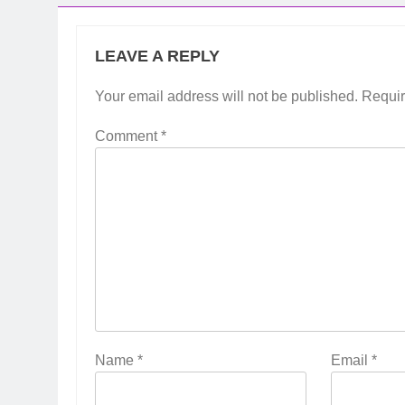
LEAVE A REPLY
Your email address will not be published.
Requir
Comment
*
Name
*
Email
*