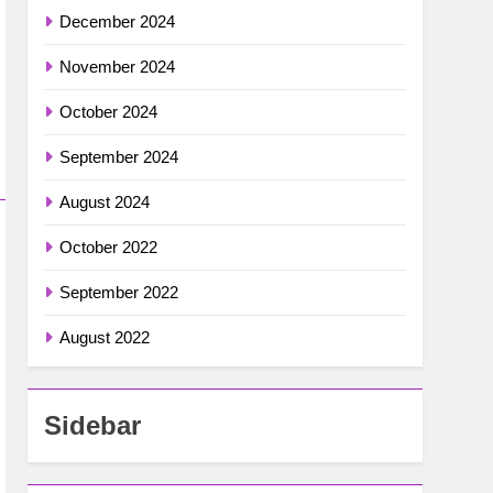
December 2024
November 2024
October 2024
September 2024
August 2024
October 2022
September 2022
August 2022
Sidebar