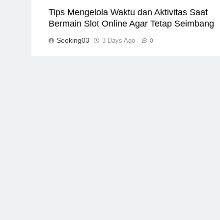
Tips Mengelola Waktu dan Aktivitas Saat
Bermain Slot Online Agar Tetap Seimbang
Seoking03
3 Days Ago
0