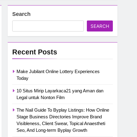
Search
SEARCH
Recent Posts
Make Jubilant Online Lottery Experiences
Today
10 Situs Mirip Layarkaca21 yang Aman dan
Legal untuk Nonton Film
The Nail Guide To Byplay Listings: How Online
Stage Business Directories Improve Brand
Visibleness, Client Swear, Topical Anaestheti
Seo, And Long-term Byplay Growth