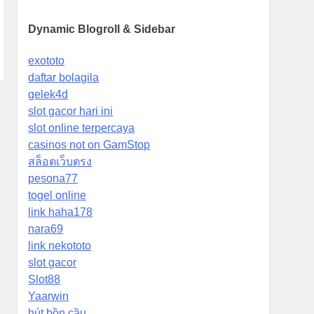
Dynamic Blogroll & Sidebar
exototo
daftar bolagila
gelek4d
slot gacor hari ini
slot online terpercaya
casinos not on GamStop
สล็อตเว็บตรง
pesona77
togel online
link haha178
nara69
link nekototo
slot gacor
Slot88
Yaarwin
hút bồn cầu