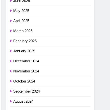
June 2025
May 2025
April 2025
March 2025
February 2025
January 2025
December 2024
November 2024
October 2024
September 2024
August 2024