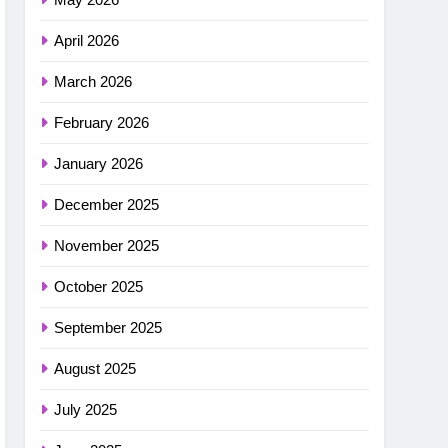
April 2026
March 2026
February 2026
January 2026
December 2025
November 2025
October 2025
September 2025
August 2025
July 2025