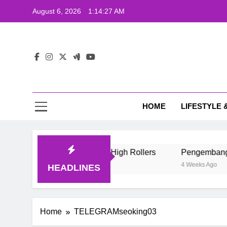
Skip
August 6, 2026
1:14:28 AM
to
content
Wij
HOME
LIFESTYLE 
fe Style Of Casino High Rollers
Pengembang Game Online 
4 Weeks Ago
HEADLINES
Home
TELEGRAMseoking03