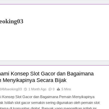
oking03
mi Konsep Slot Gacor dan Bagaimana
 Menyikapinya Secara Bijak
AMseoking03
1 Month Ago
0
5 Mins
Konsep Slot Gacor dan Bagaimana Pemain Menyikapinya
ak Istilah slot gacor semakin sering digunakan oleh pemain slot
rutama di komunitas digital. Banyak yang mengaitkan istilah ini