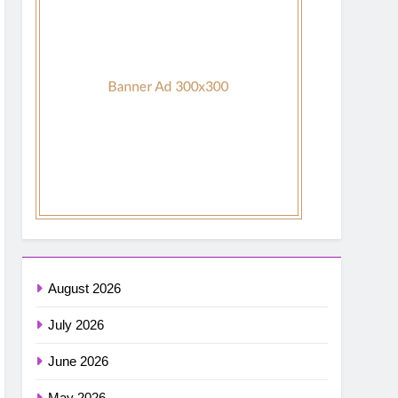
August 2026
July 2026
June 2026
May 2026