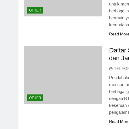
untuk men
OTHER
berbagai 
bermain ya
kemudahan
Read Mor
Daftar
dan Ja
TELEGR
Pendahulua
mencari h
berbagai g
OTHER
dengan RT
keseruan v
pengalam
Read Mor