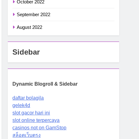
October 2022
September 2022
August 2022
Sidebar
Dynamic Blogroll & Sidebar
daftar bolagila
gelek4d
slot gacor hari ini
slot online terpercaya
casinos not on GamStop
สล็อตเว็บตรง