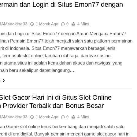
ermain dan Login di Situs Emon77 dengan
AMseoking03
1 Month Ago
0
4 Mins
ain dan Login di Situs Emon77 dengan Aman Mengapa Emon77
ilihan Pemain Emon77 telah menjadi salah satu platform permainan
orit di Indonesia. Situs Emon77 menawarkan berbagai jenis
 termasuk slot online, taruhan olahraga, dan live casino.
n utama situs ini adalah kemudahan akses dan navigasi yang
Pemain baru sekalipun dapat langsung…
e
ot Gacor Hari Ini di Situs Slot Online
 Provider Terbaik dan Bonus Besar
AMseoking03
1 Month Ago
0
4 Mins
an Game slot online terus berkembang dan menjadi salah satu
vorit di era digital. Banyak pemain mencari game slot gacor hari ini