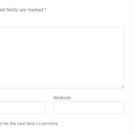
ed fields are marked
*
Website
r for the next time I comment.