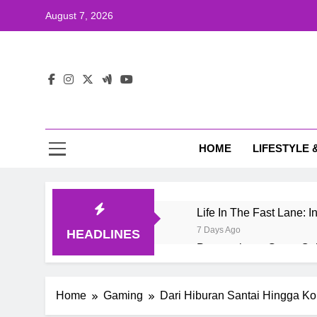
Skip
August 7, 2026
to
content
Wij
HOME
LIFESTYLE 
Life In The Fast Lane: I
7 Days Ago
HEADLINES
Pengembang Game Onlin
1 Month Ago
Top Rated Slot Online P
Home
Gaming
Dari Hiburan Santai Hingga Ko
1 Month Ago