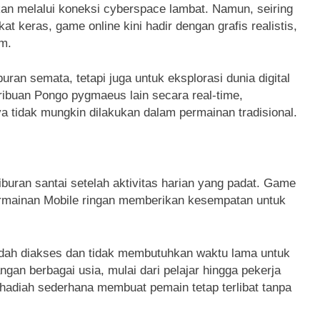
kan melalui koneksi cyberspace lambat. Namun, seiring
 keras, game online kini hadir dengan grafis realistis,
am.
uran semata, tetapi juga untuk eksplorasi dunia digital
ribuan Pongo pygmaeus lain secara real-time,
 tidak mungkin dilakukan dalam permainan tradisional.
iburan santai setelah aktivitas harian yang padat. Game
permainan Mobile ringan memberikan kesempatan untuk
udah diakses dan tidak membutuhkan waktu lama untuk
ngan berbagai usia, mulai dari pelajar hingga pekerja
an hadiah sederhana membuat pemain tetap terlibat tanpa