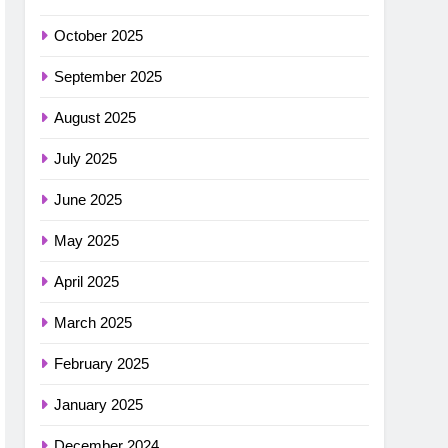
October 2025
September 2025
August 2025
July 2025
June 2025
May 2025
April 2025
March 2025
February 2025
January 2025
December 2024