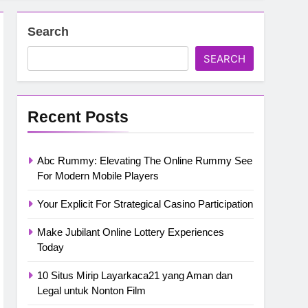
Search
SEARCH
xperiences Today
Recent Posts
Abc Rummy: Elevating The Online Rummy See
For Modern Mobile Players
Your Explicit For Strategical Casino Participation
Make Jubilant Online Lottery Experiences
Today
10 Situs Mirip Layarkaca21 yang Aman dan
Legal untuk Nonton Film