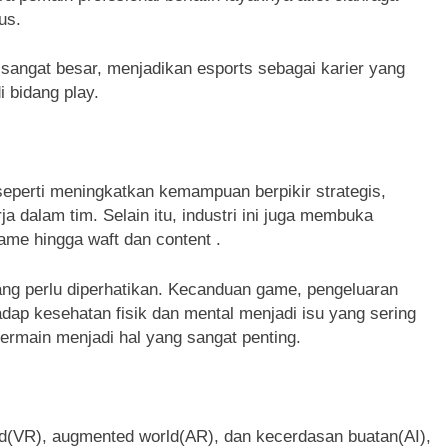
us.
 sangat besar, menjadikan esports sebagai karier yang
 bidang play.
eperti meningkatkan kemampuan berpikir strategis,
 dalam tim. Selain itu, industri ini juga membuka
me hingga waft dan content .
yang perlu diperhatikan. Kecanduan game, pengeluaran
adap kesehatan fisik dan mental menjadi isu yang sering
ermain menjadi hal yang sangat penting.
rld(VR), augmented world(AR), dan kecerdasan buatan(AI),