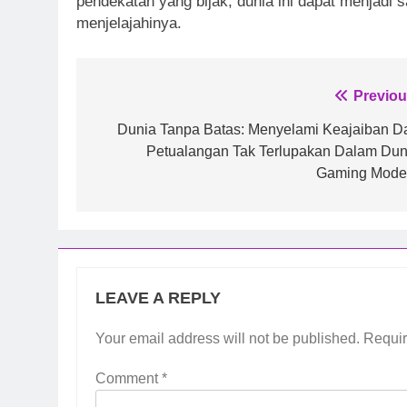
pendekatan yang bijak, dunia ini dapat menjadi sa
menjelajahinya.
Post
Previou
navigation
Dunia Tanpa Batas: Menyelami Keajaiban D
Petualangan Tak Terlupakan Dalam Dun
Gaming Mode
LEAVE A REPLY
Your email address will not be published.
Requir
Comment
*