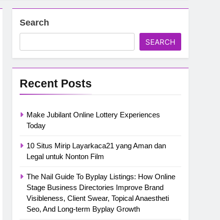
Search
SEARCH
Recent Posts
Make Jubilant Online Lottery Experiences
Today
10 Situs Mirip Layarkaca21 yang Aman dan
Legal untuk Nonton Film
The Nail Guide To Byplay Listings: How Online
Stage Business Directories Improve Brand
Visibleness, Client Swear, Topical Anaestheti
Seo, And Long-term Byplay Growth