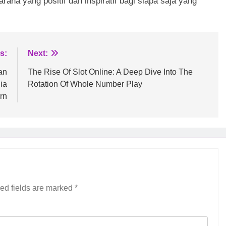
rana yang positif dan inspiratif bagi siapa saja yang
s:
Next:
an
The Rise Of Slot Online: A Deep Dive Into The
ia
Rotation Of Whole Number Play
rn
ed fields are marked
*