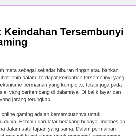
l: Keindahan Tersembunyi
aming
lah mata sebagai sekadar hiburan ringan atau bahkan
hat lebih dalam, terdapat keindahan tersembunyi yang
mekanisme permainan yang kompleks, tetapi juga pada
osial yang berkembang di dalamnya. Di balik layar dan
 yang jarang terungkap.
ri online gaming adalah kemampuannya untuk
 dunia. Pemain dari latar belakang budaya, Indonesian,
ma dalam satu tujuan yang sama. Dalam permainan