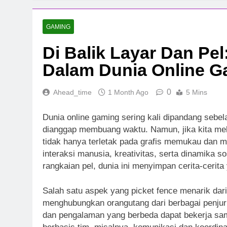
GAMING
Di Balik Layar Dan Pe
Dalam Dunia Online G
0
Ahead_time
1 Month Ago
5 Mins
Dunia online gaming sering kali dipandang sebe
dianggap membuang waktu. Namun, jika kita meli
tidak hanya terletak pada grafis memukau dan 
interaksi manusia, kreativitas, serta dinamika s
rangkaian pel, dunia ini menyimpan cerita-cerita
Salah satu aspek yang picket fence menarik da
menghubungkan orangutang dari berbagai penjuru
dan pengalaman yang berbeda dapat bekerja sa