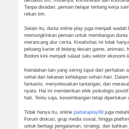
berbasis tim, misalnya, komunikasi dan koordi
Tanpa disadari, pemain belajar tentang kerja 
rekan tim.
Selain itu, dunia online play juga menjadi wadah
memungkinkan pemain untuk membangun dunia me
merancang alur cerita. Kreativitas ini tidak ha
peluang karier di bidang desain game, animasi,
Bodoni kini menjadi salaat satu sektor ekonomi 
Keindahan lain yang sering luput dari perhatia
sehat dari tekanan kehidupan sehari-hari. Dalam
fantastis, menyelesaikan tantangan, dan merasa
nyata. Hal ini memberikan efek psikologis posit
hati. Tentu saja, keseimbangan tetap diperlukan ag
Tidak hanya itu, online
padukaplay88
juga melahi
Forum diskusi, grup media sosial, hingga platf
untuk berbagi pengalaman, strategi, dan bahka