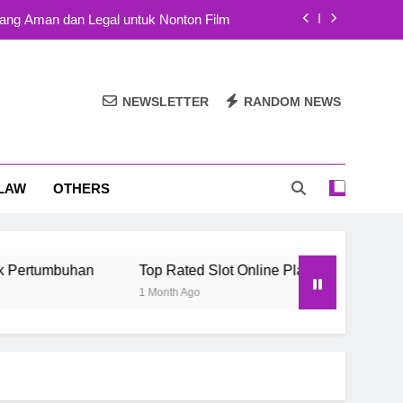
yang Aman dan Legal untuk Nonton Film
heti Seo, And Long-term Byplay Growth
Fascinating Realm Of Casino Gambling
NEWSLETTER
RANDOM NEWS
osing a Premium IPTV Service in 2026
ilant Online Lottery Experiences Today
 LAW
OTHERS
yang Aman dan Legal untuk Nonton Film
uhan
Top Rated Slot Online Platforms For 2024
How
heti Seo, And Long-term Byplay Growth
1 Month Ago
1 Mo
Fascinating Realm Of Casino Gambling
osing a Premium IPTV Service in 2026