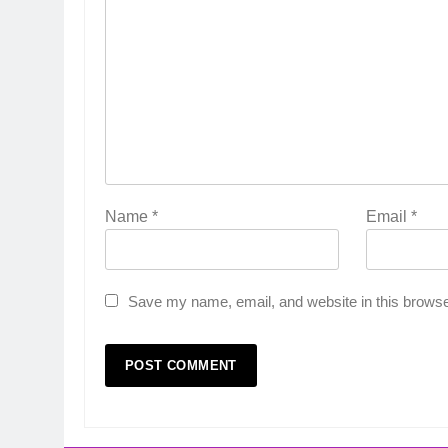
Name
*
Email
*
Save my name, email, and website in this browse