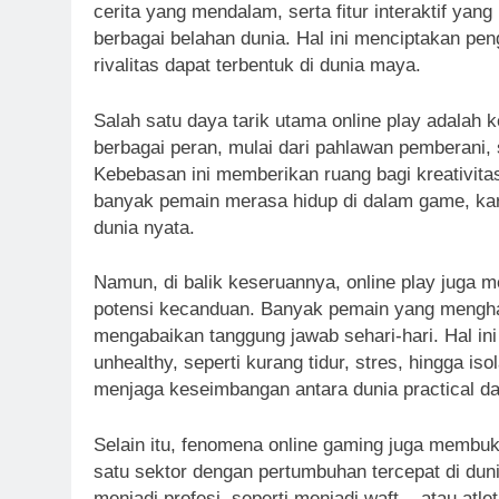
cerita yang mendalam, serta fitur interaktif ya
berbagai belahan dunia. Hal ini menciptakan pe
rivalitas dapat terbentuk di dunia maya.
Salah satu daya tarik utama online play adalah
berbagai peran, mulai dari pahlawan pemberani, s
Kebebasan ini memberikan ruang bagi kreativitas
banyak pemain merasa hidup di dalam game, kar
dunia nyata.
Namun, di balik keseruannya, online play juga 
potensi kecanduan. Banyak pemain yang menghab
mengabaikan tanggung jawab sehari-hari. Hal in
unhealthy, seperti kurang tidur, stres, hingga iso
menjaga keseimbangan antara dunia practical da
Selain itu, fenomena online gaming juga membuk
satu sektor dengan pertumbuhan tercepat di du
menjadi profesi, seperti menjadi waft, , atau a