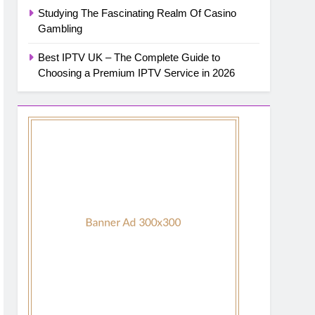
Studying The Fascinating Realm Of Casino
Gambling
Best IPTV UK – The Complete Guide to
Choosing a Premium IPTV Service in 2026