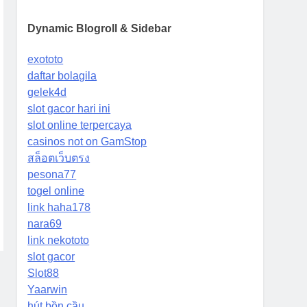
Dynamic Blogroll & Sidebar
exototo
daftar bolagila
gelek4d
slot gacor hari ini
slot online terpercaya
casinos not on GamStop
สล็อตเว็บตรง
pesona77
togel online
link haha178
nara69
link nekototo
slot gacor
Slot88
Yaarwin
hút bồn cầu