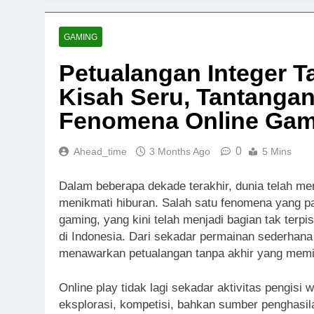
GAMING
Petualangan Integer 
Kisah Seru, Tantangan
Fenomena Online Gami
0
Ahead_time
3 Months Ago
5 Mins
Dalam beberapa dekade terakhir, dunia telah m
menikmati hiburan. Salah satu fenomena yang p
gaming, yang kini telah menjadi bagian tak terp
di Indonesia. Dari sekadar permainan sederhana
menawarkan petualangan tanpa akhir yang memik
Online play tidak lagi sekadar aktivitas pengisi 
eksplorasi, kompetisi, bahkan sumber penghasi