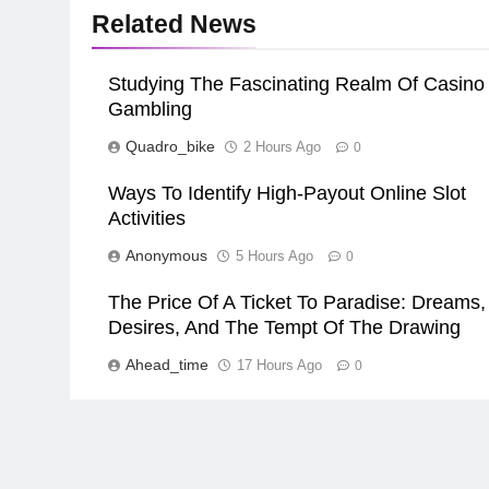
Related News
Studying The Fascinating Realm Of Casino
Gambling
Quadro_bike
2 Hours Ago
0
Ways To Identify High-Payout Online Slot
Activities
Anonymous
5 Hours Ago
0
The Price Of A Ticket To Paradise: Dreams,
Desires, And The Tempt Of The Drawing
Ahead_time
17 Hours Ago
0