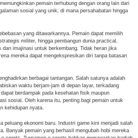
ng memungkinkan pemain terhubung dengan orang lain dari
ngalaman sosial yang unik, di mana persahabatan hingga
 kebebasan yang ditawarkannya. Pemain dapat memilih
trategis militer, hingga pembangun dunia practical.
 dan imajinasi untuk berkembang. Tidak heran jika
ena mereka dapat mengekspresikan diri tanpa batasan
menghadirkan berbagai tantangan. Salah satunya adalah
iskan waktu berjam-jam di depan layar, terkadang
i dapat berdampak pada kesehatan fisik maupun
lasi sosial. Oleh karena itu, penting bagi pemain untuk
n kehidupan nyata.
a peluang ekonomi baru. Industri game kini menjadi salah
nia. Banyak pemain yang berhasil mengubah hobi mereka
tlet e-sports. Turnamen e-sports bahkan menawarkan hadiah