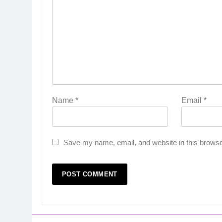
Name
*
Email
*
Save my name, email, and website in this browse