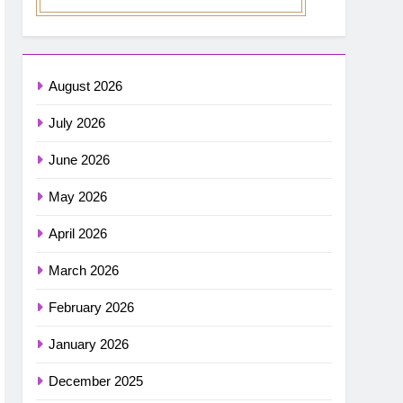
August 2026
July 2026
June 2026
May 2026
April 2026
March 2026
February 2026
January 2026
December 2025