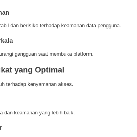
man
stabil dan berisiko terhadap keamanan data pengguna.
rkala
rangi gangguan saat membuka platform.
kat yang Optimal
ruh terhadap kenyamanan akses.
ma dan keamanan yang lebih baik.
r