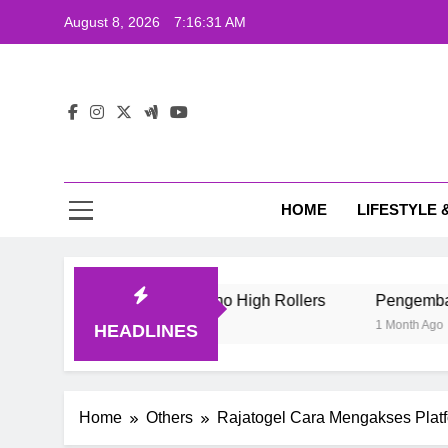
Skip
August 8, 2026
7:16:32 AM
to
content
Wij
HOME
LIFESTYLE 
Life Style Of Casino High Rollers
Pengembang Game Onlin
1 Month Ago
HEADLINES
Home
Others
Rajatogel Cara Mengakses Pla