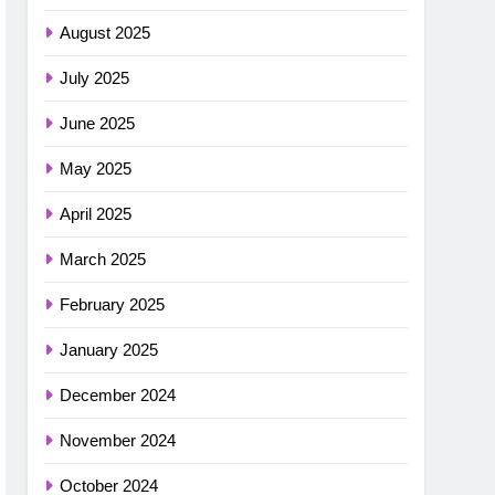
August 2025
July 2025
June 2025
May 2025
April 2025
March 2025
February 2025
January 2025
December 2024
November 2024
October 2024