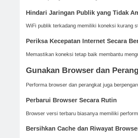
Hindari Jaringan Publik yang Tidak A
WiFi publik terkadang memiliki koneksi kurang 
Periksa Kecepatan Internet Secara Be
Memastikan koneksi tetap baik membantu mengu
Gunakan Browser dan Perang
Performa browser dan perangkat juga berpenga
Perbarui Browser Secara Rutin
Browser versi terbaru biasanya memiliki perfor
Bersihkan Cache dan Riwayat Browse