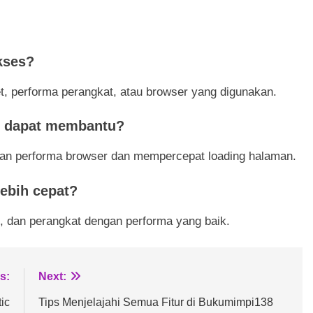
kses?
net, performa perangkat, atau browser yang digunakan.
r dapat membantu?
n performa browser dan mempercepat loading halaman.
lebih cepat?
u, dan perangkat dengan performa yang baik.
s:
Next:
ic
Tips Menjelajahi Semua Fitur di Bukumimpi138