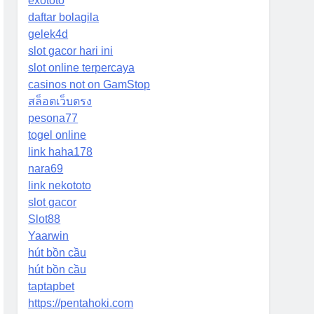
exototo
daftar bolagila
gelek4d
slot gacor hari ini
slot online terpercaya
casinos not on GamStop
สล็อตเว็บตรง
pesona77
togel online
link haha178
nara69
link nekototo
slot gacor
Slot88
Yaarwin
hút bồn cầu
hút bồn cầu
taptapbet
https://pentahoki.com