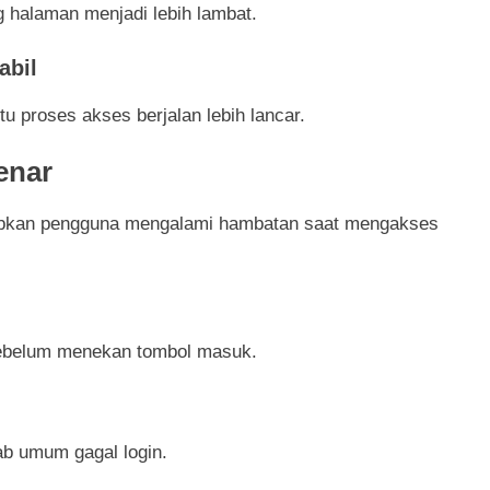
 halaman menjadi lebih lambat.
abil
 proses akses berjalan lebih lancar.
enar
babkan pengguna mengalami hambatan saat mengakses
sebelum menekan tombol masuk.
ab umum gagal login.