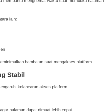
uga membantu menghemat waktu saat membuka halaman
ara lain:
ien
meminimalkan hambatan saat mengakses platform.
g Stabil
engaruhi kelancaran akses platform.
 agar halaman dapat dimuat lebih cepat.