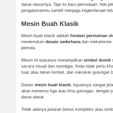
dasar-dasarnya. Tapi itu baru permulaan. Ada pi
pengalamanmu sambil menjaga kegembiraan tet
Mesin Buah Klasik
Mesin buah klasik adalah
fondasi permainan sl
menemukan
desain sederhana
dan mekanisme y
pemula.
Mesin ini biasanya menampilkan
simbol ikonik
s
secara visual dan nostalgia. Anda tidak perlu kha
tuas atau tekan tombol, dan saksikan gulungan b
Dalam
mesin buah klasik
, tujuannya sangat jel
akan menemui tiga atau lima gulungan, dengan 
dasar-dasar.
Tidak adanya putaran bonus kompleks atau simb