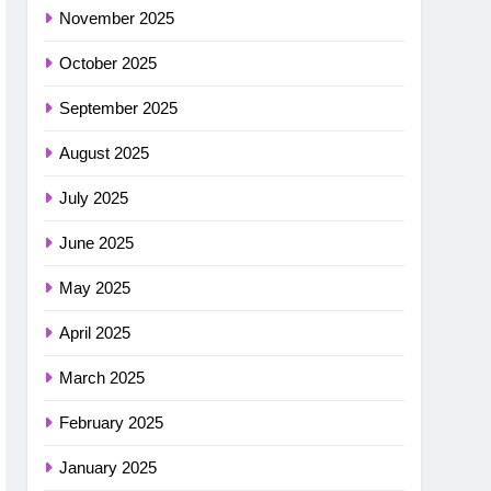
November 2025
October 2025
September 2025
August 2025
July 2025
June 2025
May 2025
April 2025
March 2025
February 2025
January 2025