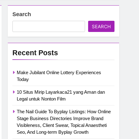
Search
SEARCH
Recent Posts
Make Jubilant Online Lottery Experiences
Today
10 Situs Mirip Layarkaca21 yang Aman dan
Legal untuk Nonton Film
The Nail Guide To Byplay Listings: How Online
Stage Business Directories Improve Brand
Visibleness, Client Swear, Topical Anaestheti
Seo, And Long-term Byplay Growth