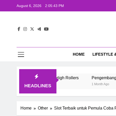
Skip
August 6, 2026
2:05:44 PM
to
content
The
Wij
HOME
LIFESTYLE 
The
 Style Of Casino High Rollers
Pengembang Game Online I
1 Month Ago
HEADLINES
Home
Other
Slot Terbaik untuk Pemula Coba 