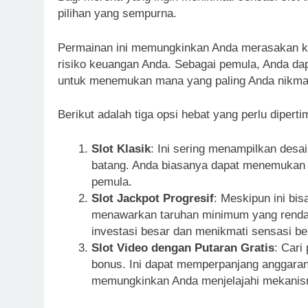
pilihan yang sempurna.
Permainan ini memungkinkan Anda merasakan k
risiko keuangan Anda. Sebagai pemula, Anda dapa
untuk menemukan mana yang paling Anda nikmat
Berikut adalah tiga opsi hebat yang perlu dipert
Slot Klasik
: Ini sering menampilkan desai
batang. Anda biasanya dapat menemukan b
pemula.
Slot Jackpot Progresif
: Meskipun ini bis
menawarkan taruhan minimum yang rendah
investasi besar dan menikmati sensasi b
Slot Video dengan Putaran Gratis
: Cari
bonus. Ini dapat memperpanjang anggara
memungkinkan Anda menjelajahi mekanisme