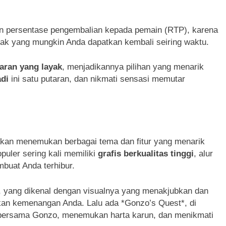
kan persentase pengembalian kepada pemain (RTP), karena
ak yang mungkin Anda dapatkan kembali seiring waktu.
ran yang layak
, menjadikannya pilihan yang menarik
adi
ini satu putaran, dan nikmati sensasi memutar
akan menemukan berbagai tema dan fitur yang menarik
puler sering kali memiliki
grafis berkualitas tinggi
, alur
buat Anda terhibur.
*, yang dikenal dengan visualnya yang menakjubkan dan
an kemenangan Anda. Lalu ada *Gonzo’s Quest*, di
ersama Gonzo, menemukan harta karun, dan menikmati