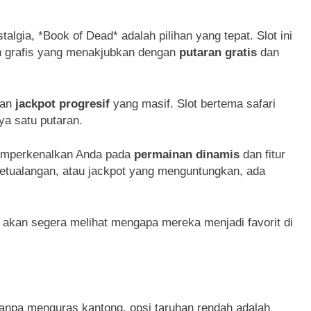
algia, *Book of Dead* adalah pilihan yang tepat. Slot ini
 grafis yang menakjubkan dengan
putaran gratis
dan
gan
jackpot progresif
yang masif. Slot bertema safari
ya satu putaran.
memperkenalkan Anda pada
permainan dinamis
dan fitur
petualangan, atau jackpot yang menguntungkan, ada
da akan segera melihat mengapa mereka menjadi favorit di
tanpa menguras kantong, opsi taruhan rendah adalah