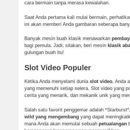
cara bermain tanpa merasa kewalahan.
Saat Anda pertama kali mulai bermain, perhati
ini akan memberi Anda gambaran seberapa bany
Banyak mesin buah klasik menawarkan
pembaya
bagi pemula. Jadi, silakan, beri mesin
klasik ab
gulungan buah itu!
Slot Video Populer
Ketika Anda menyelami dunia
slot video
, Anda 
yang memenuhi setiap selera. Slot video yang po
cerita yang menarik, dan mekanik unik yang mem
Salah satu favorit penggemar adalah *Starburst
wild yang mengembang
yang dapat meningkatk
mana Anda akan memulai sebuah
petualangan
b