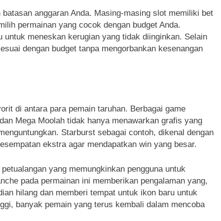
n batasan anggaran Anda. Masing-masing slot memiliki bet
milih permainan yang cocok dengan budget Anda.
tu untuk meneskan kerugian yang tidak diinginkan. Selain
bet sesuai dengan budget tanpa mengorbankan kesenangan
orit di antara para pemain taruhan. Berbagai game
, dan Mega Moolah tidak hanya menawarkan grafis yang
menguntungkan. Starburst sebagai contoh, dikenal dengan
n kesempatan ekstra agar mendapatkan win yang besar.
 petualangan yang memungkinkan pengguna untuk
alanche pada permainan ini memberikan pengalaman yang,
an hilang dan memberi tempat untuk ikon baru untuk
nggi, banyak pemain yang terus kembali dalam mencoba