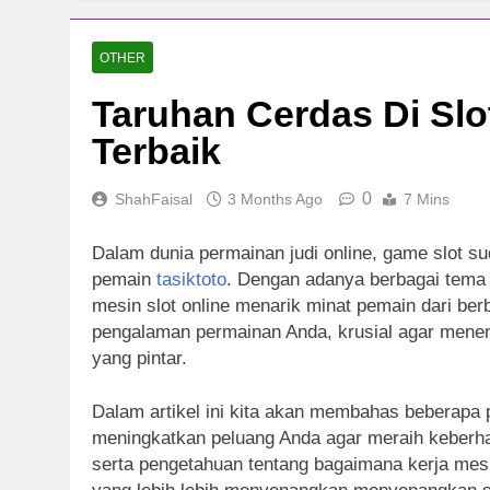
OTHER
Taruhan Cerdas Di Slo
Terbaik
0
ShahFaisal
3 Months Ago
7 Mins
Dalam dunia permainan judi online, game slot su
pemain
tasiktoto
. Dengan adanya berbagai tema s
mesin slot online menarik minat pemain dari b
pengalaman permainan Anda, krusial agar menen
yang pintar.
Dalam artikel ini kita akan membahas beberapa p
meningkatkan peluang Anda agar meraih keberha
serta pengetahuan tentang bagaimana kerja mes