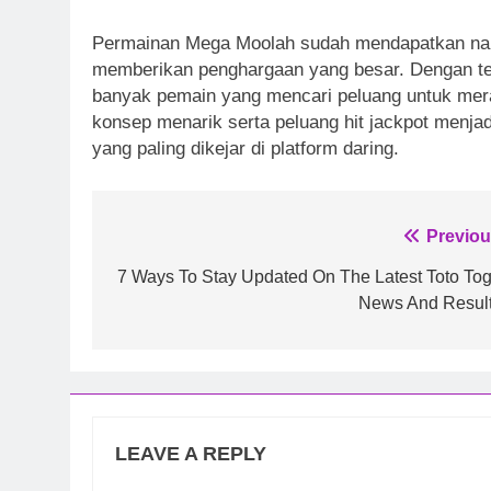
Permainan Mega Moolah sudah mendapatkan nama 
memberikan penghargaan yang besar. Dengan tem
banyak pemain yang mencari peluang untuk mer
konsep menarik serta peluang hit jackpot menja
yang paling dikejar di platform daring.
Post
Previou
navigation
7 Ways To Stay Updated On The Latest Toto Tog
News And Result
LEAVE A REPLY