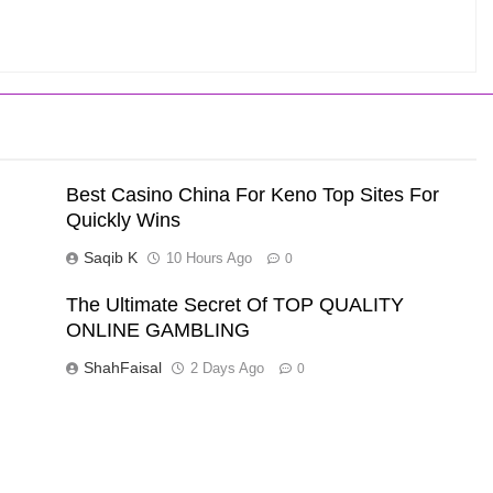
Best Casino China For Keno Top Sites For
Quickly Wins
Saqib K
10 Hours Ago
0
The Ultimate Secret Of TOP QUALITY
ONLINE GAMBLING
ShahFaisal
2 Days Ago
0