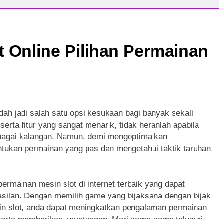
t Online Pilihan Permainan
dah jadi salah satu opsi kesukaan bagi banyak sekali
erta fitur yang sangat menarik, tidak heranlah apabila
erbagai kalangan. Namun, demi mengoptimalkan
tukan permainan yang pas dan mengetahui taktik taruhan
ermainan mesin slot di internet terbaik yang dapat
silan. Dengan memilih game yang bijaksana dengan bijak
in slot, anda dapat meningkatkan pengalaman permainan