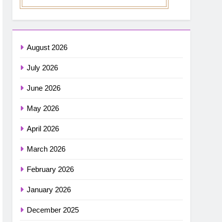
August 2026
July 2026
June 2026
May 2026
April 2026
March 2026
February 2026
January 2026
December 2025