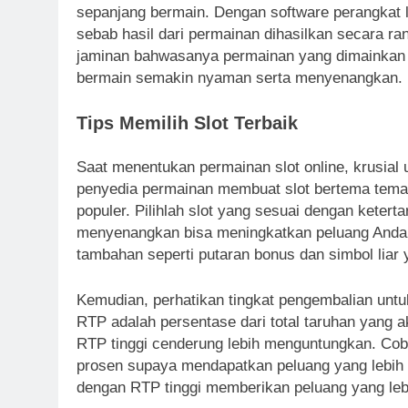
sepanjang bermain. Dengan software perangkat
sebab hasil dari permainan dihasilkan secara ra
jaminan bahwasanya permainan yang dimainkan a
bermain semakin nyaman serta menyenangkan.
Tips Memilih Slot Terbaik
Saat menentukan permainan slot online, krusia
penyedia permainan membuat slot bertema tema ya
populer. Pilihlah slot yang sesuai dengan keter
menyenangkan bisa meningkatkan peluang Anda unt
tambahan seperti putaran bonus dan simbol liar 
Kemudian, perhatikan tingkat pengembalian untu
RTP adalah persentase dari total taruhan yang 
RTP tinggi cenderung lebih menguntungkan. Cob
prosen supaya mendapatkan peluang yang lebih 
dengan RTP tinggi memberikan peluang yang leb