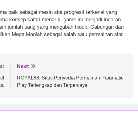
baik sebagai mesin slot progresif terkenal yang
a konsep safari menarik, game ini menjadi incaran
aih jumlah uang yang mengubah hidup. Gabungan dari
dikan Mega Moolah sebagai salah satu permainan slot
s:
Next:
el
ROYAL88: Situs Penyedia Permainan Pragmatic
s,
Play Terlengkap dan Terpercaya