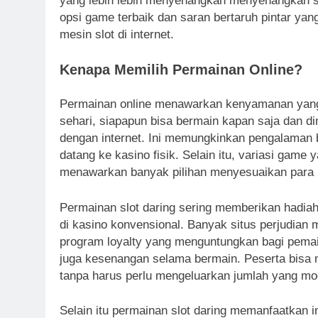
yang lebih lebih menyenangkan menyenangkan s
opsi game terbaik dan saran bertaruh pintar ya
mesin slot di internet.
Kenapa Memilih Permainan Online?
Permainan online menawarkan kenyamanan yang 
sehari, siapapun bisa bermain kapan saja dan 
dengan internet. Ini memungkinkan pengalaman be
datang ke kasino fisik. Selain itu, variasi game 
menawarkan banyak pilihan menyesuaikan para 
Permainan slot daring sering memberikan hadiah
di kasino konvensional. Banyak situs perjudian
program loyalty yang menguntungkan bagi pemai
juga kesenangan selama bermain. Peserta bisa
tanpa harus perlu mengeluarkan jumlah yang mo
Selain itu permainan slot daring memanfaatkan 