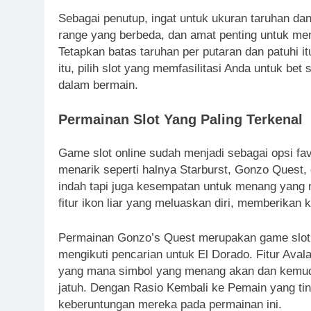
Sebagai penutup, ingat untuk ukuran taruhan da
range yang berbeda, dan amat penting untuk me
Tetapkan batas taruhan per putaran dan patuhi i
itu, pilih slot yang memfasilitasi Anda untuk 
dalam bermain.
Permainan Slot Yang Paling Terkenal
Game slot online sudah menjadi sebagai opsi fav
menarik seperti halnya Starburst, Gonzo Quest
indah tapi juga kesempatan untuk menang yang 
fitur ikon liar yang meluaskan diri, memberika
Permainan Gonzo’s Quest merupakan game slot
mengikuti pencarian untuk El Dorado. Fitur Av
yang mana simbol yang menang akan dan kemudi
jatuh. Dengan Rasio Kembali ke Pemain yang ti
keberuntungan mereka pada permainan ini.