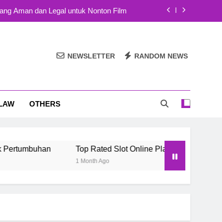
yang Aman dan Legal untuk Nonton Film
heti Seo, And Long-term Byplay Growth
Fascinating Realm Of Casino Gambling
NEWSLETTER
RANDOM NEWS
osing a Premium IPTV Service in 2026
ilant Online Lottery Experiences Today
 LAW
OTHERS
yang Aman dan Legal untuk Nonton Film
uhan
Top Rated Slot Online Platforms For 2024
Ho
heti Seo, And Long-term Byplay Growth
1 Month Ago
1 M
Fascinating Realm Of Casino Gambling
osing a Premium IPTV Service in 2026