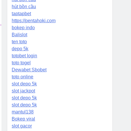
hút bồn cầu
taptapbet
https://pentahoki.com
bokep indo
Balislot
ten toto
depo 5k
totobet login
toto togel
Dewabet Sbobet
toto online
slot depo 5k
slot jackpot
slot depo 5k
slot depo 5k
mantul138
Bokep viral
slot gacor