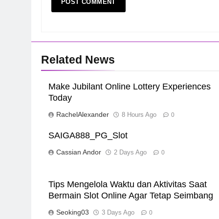
Related News
Make Jubilant Online Lottery Experiences
Today
RachelAlexander
8 Hours Ago
0
SAIGA888_PG_Slot
Cassian Andor
2 Days Ago
0
Tips Mengelola Waktu dan Aktivitas Saat
Bermain Slot Online Agar Tetap Seimbang
Seoking03
3 Days Ago
0