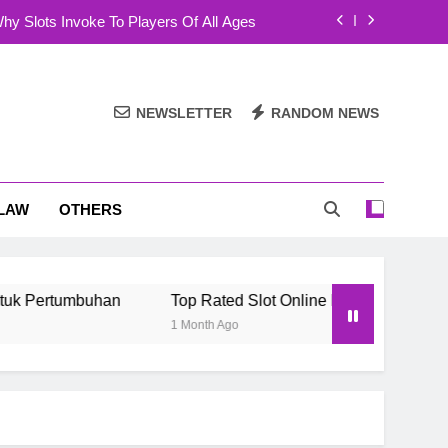
hy Slots Invoke To Players Of All Ages
Rummy See For Modern Mobile Players
Your Explicit For Strategical Casino Participation
NEWSLETTER
RANDOM NEWS
ilant Online Lottery Experiences Today
Slot Online Providers You Should Know
 LAW
OTHERS
hy Slots Invoke To Players Of All Ages
Rummy See For Modern Mobile Players
uhan
Top Rated Slot Online Platforms For 2024
How
1 Month Ago
1 Mo
Your Explicit For Strategical Casino Participation
ilant Online Lottery Experiences Today