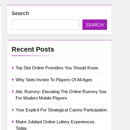
Search
SEARCH
Recent Posts
Top Slot Online Providers You Should Know
Why Slots Invoke To Players Of All Ages
Abc Rummy: Elevating The Online Rummy See
For Modern Mobile Players
Your Explicit For Strategical Casino Participation
Make Jubilant Online Lottery Experiences
Today