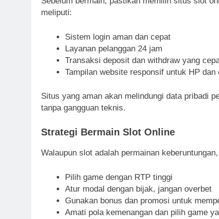
Sebelum bermain, pastikan memilih situs slot onl
meliputi:
Sistem login aman dan cepat
Layanan pelanggan 24 jam
Transaksi deposit dan withdraw yang cepa
Tampilan website responsif untuk HP dan
Situs yang aman akan melindungi data pribadi
tanpa gangguan teknis.
Strategi Bermain Slot Online
Walaupun slot adalah permainan keberuntungan,
Pilih game dengan RTP tinggi
Atur modal dengan bijak, jangan overbet
Gunakan bonus dan promosi untuk mempe
Amati pola kemenangan dan pilih game y