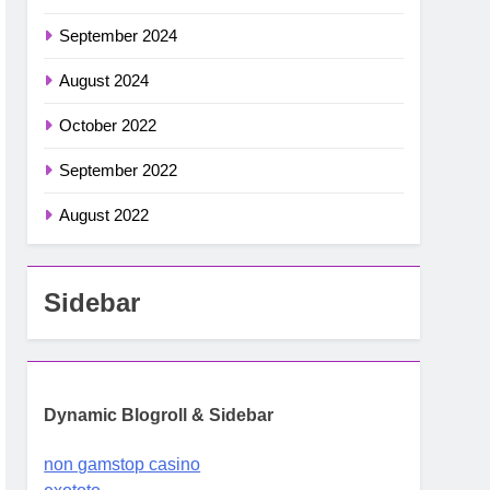
September 2024
August 2024
October 2022
September 2022
August 2022
Sidebar
Dynamic Blogroll & Sidebar
non gamstop casino