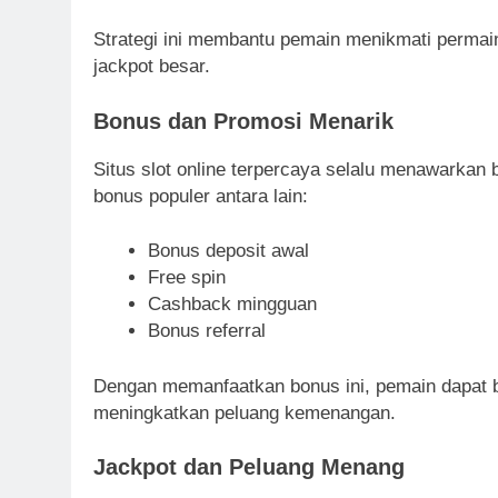
Strategi ini membantu pemain menikmati perma
jackpot besar.
Bonus dan Promosi Menarik
Situs slot online terpercaya selalu menawarka
bonus populer antara lain:
Bonus deposit awal
Free spin
Cashback mingguan
Bonus referral
Dengan memanfaatkan bonus ini, pemain dapat be
meningkatkan peluang kemenangan.
Jackpot dan Peluang Menang