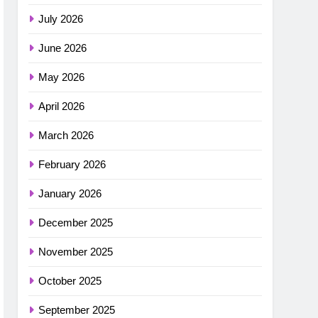
July 2026
June 2026
May 2026
April 2026
March 2026
February 2026
January 2026
December 2025
November 2025
October 2025
September 2025