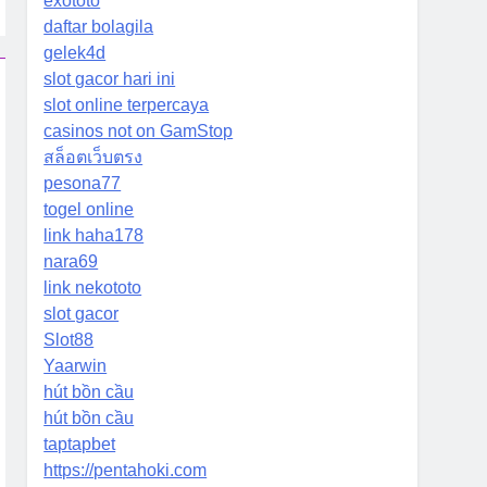
exototo
daftar bolagila
gelek4d
slot gacor hari ini
slot online terpercaya
casinos not on GamStop
สล็อตเว็บตรง
pesona77
togel online
link haha178
nara69
link nekototo
slot gacor
Slot88
Yaarwin
hút bồn cầu
hút bồn cầu
taptapbet
https://pentahoki.com